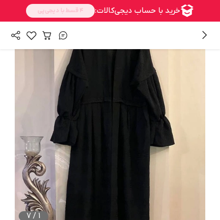
/
همه محصولات
کت و مانتو
7
/
1