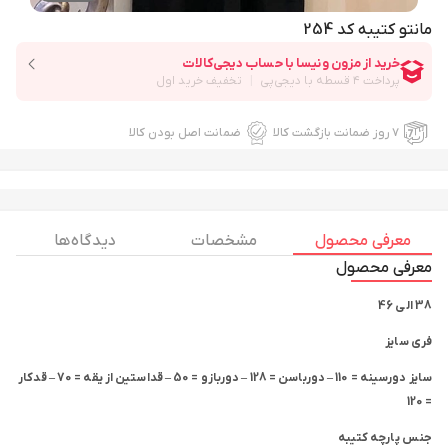
مانتو کتیبه کد 254
۷ روز ضمانت بازگشت کالا
ضمانت اصل بودن کالا
معرفی محصول
مشخصات
دیدگاه ها
معرفی محصول
38 الی 46
فری سایز
سایز دورسینه = 110 – دورباسن = 128 – دوربازو = 50 – قداستین از یقه = 70 – قدکار
= 120
جنس پارچه کتیبه