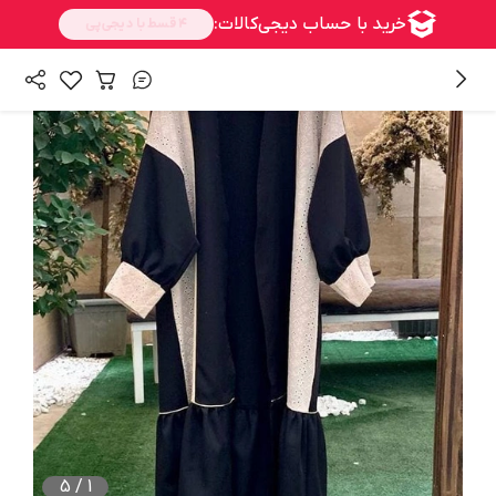
/
همه محصولات
کت و مانتو
5
/
1