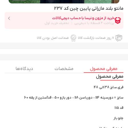
مانتو بلند مازراتی پایین چین کد 237
۷ روز ضمانت بازگشت کالا
ضمانت اصل بودن کالا
معرفی محصول
مشخصات
دیدگاه ها
معرفی محصول
فری سایز 38 الی 48
سایز = دورسینه 114 – دورباسن 118 – دور بازو 50 – قدآستین از یقه 60
قد 115
جلو باز