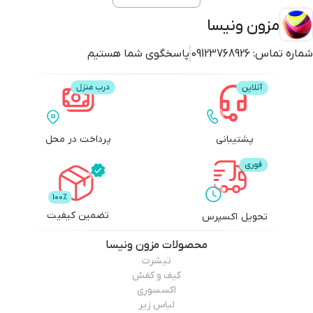
مزون ونیسا
شماره تماس:
09123768926
پاسخگوی شما هستیم
پشتیبانی
پرداخت در محل
تضمین کیفیت
تحویل اکسپرس
محصولات
مزون ونیسا
تیشرت
کیف و کفش
اکسسوری
لباس زیر