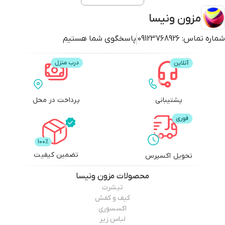
مزون ونیسا
شماره تماس:
09123768926
پاسخگوی شما هستیم
پشتیبانی
پرداخت در محل
تضمین کیفیت
تحویل اکسپرس
محصولات
مزون ونیسا
تیشرت
کیف و کفش
اکسسوری
لباس زیر