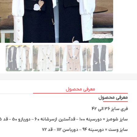
معرفی محصول
معرفی محصول
فری سایز 36 الی 42
سایز شومیز = دورسینه 100 – قدآستین ازسرشانه 60 – دوربازو 50 – قد 65
سایز وست = دورسینه 94 – دورباسن 112 – قد 72