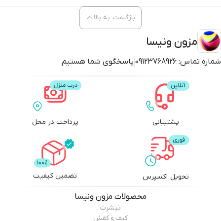
بازگشت به بالا
مزون ونیسا
شماره تماس:
09123768926
پاسخگوی شما هستیم
پشتیبانی
پرداخت در محل
تضمین کیفیت
تحویل اکسپرس
محصولات
مزون ونیسا
تیشرت
کیف و کفش