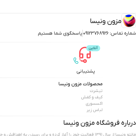
مزون ونیسا
شماره تماس:
09123768926
پاسخگوی شما هستیم
پشتیبانی
محصولات
مزون ونیسا
تیشرت
کیف و کفش
اکسسوری
لباس زیر
درباره فروشگاه
مزون ونیسا
مانتو ونیسا از سال ۱۳۹۱ فعالیت خود را آغاز کرده و برای رسیدن به ا