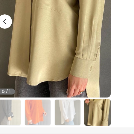
5
/
1