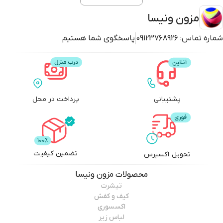
مزون ونیسا
شماره تماس:
09123768926
پاسخگوی شما هستیم
پشتیبانی
پرداخت در محل
تضمین کیفیت
تحویل اکسپرس
محصولات
مزون ونیسا
تیشرت
کیف و کفش
اکسسوری
لباس زیر