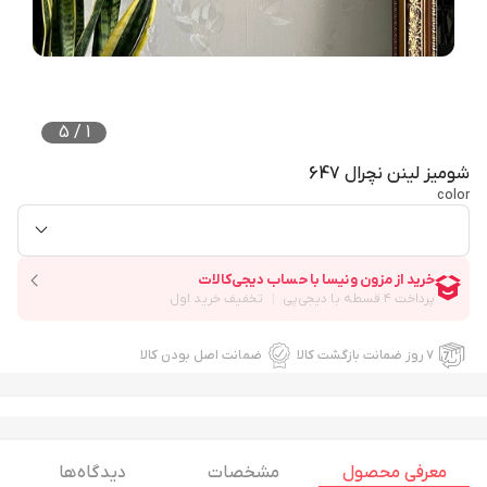
5
/
1
شومیز لینن نچرال 647
color
۷ روز ضمانت بازگشت کالا
ضمانت اصل بودن کالا
معرفی محصول
مشخصات
دیدگاه ها