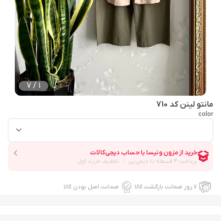
7
/
1
مانتو لینن کد 710
color
۷ روز ضمانت بازگشت کالا
ضمانت اصل بودن کالا