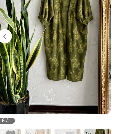
4
/
1