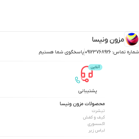
مزون ونیسا
شماره تماس:
09123768926
پاسخگوی شما هستیم
پشتیبانی
محصولات
مزون ونیسا
تیشرت
کیف و کفش
اکسسوری
لباس زیر