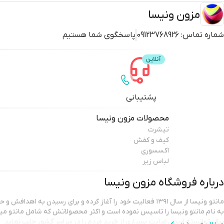
مزون ونیسا
شماره تماس:
09123768926
پاسخگوی شما هستیم
پشتیبانی
محصولات
مزون ونیسا
تیشرت
کیف و کفش
اکسسوری
لباس زیر
درباره فروشگاه
مزون ونیسا
مانتو ونیسا از سال ۱۳۹۱ فعالیت خود را آغاز کرده و برای رسیدن به ا
سال توانسته است رضایت بسیاری از خرید مردم را در سراسر کشور جلب نماید