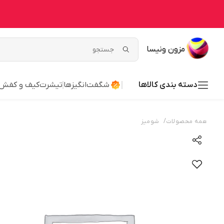
مزون ونیسا
دسته بندی کالاها
شگفت‌انگیزها
تیشرت
کیف و کفش
/
همه محصولات
شومیز