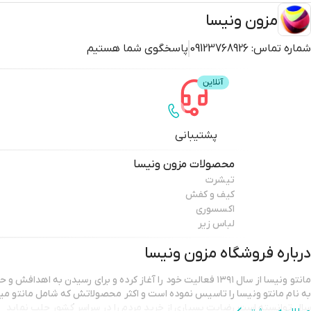
مزون ونیسا
شماره تماس:
09123768926
پاسخگوی شما هستیم
پشتیبانی
محصولات
مزون ونیسا
تیشرت
کیف و کفش
اکسسوری
لباس زیر
درباره فروشگاه
مزون ونیسا
مانتو ونیسا از سال ۱۳۹۱ فعالیت خود را آغاز کرده و برای رسیدن به ا
سال توانسته است رضایت بسیاری از خرید مردم را در سراسر کشور جلب نماید