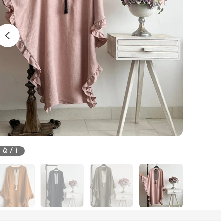
5
/
1