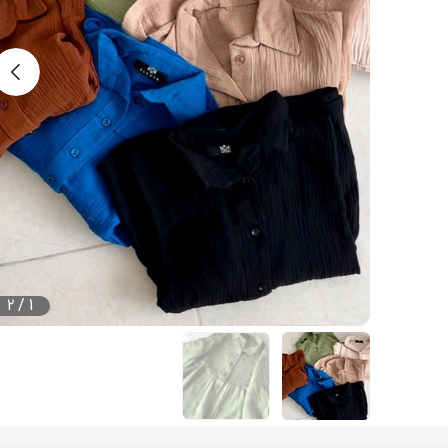
2
/
1