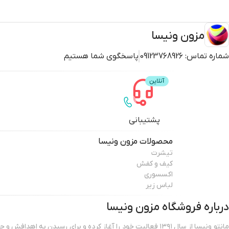
مزون ونیسا
شماره تماس:
09123768926
پاسخگوی شما هستیم
پشتیبانی
محصولات
مزون ونیسا
تیشرت
کیف و کفش
اکسسوری
لباس زیر
درباره فروشگاه
مزون ونیسا
مانتو ونیسا از سال ۱۳۹۱ فعالیت خود را آغاز کرده و برای رسیدن به ا