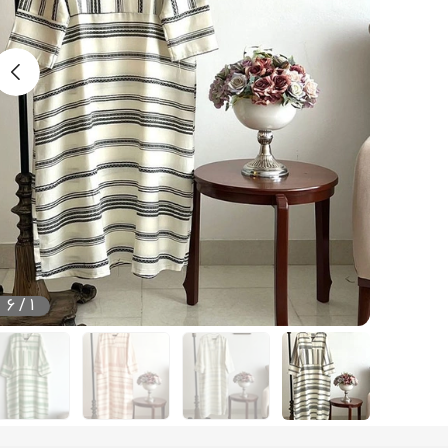
6
/
1