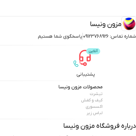
مزون ونیسا
شماره تماس:
09123768926
پاسخگوی شما هستیم
پشتیبانی
محصولات
مزون ونیسا
تیشرت
کیف و کفش
اکسسوری
لباس زیر
درباره فروشگاه
مزون ونیسا