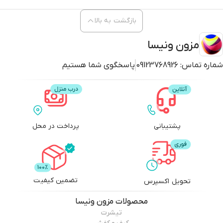
بازگشت به بالا
مزون ونیسا
شماره تماس:
09123768926
پاسخگوی شما هستیم
پشتیبانی
پرداخت در محل
تضمین کیفیت
تحویل اکسپرس
محصولات
مزون ونیسا
تیشرت