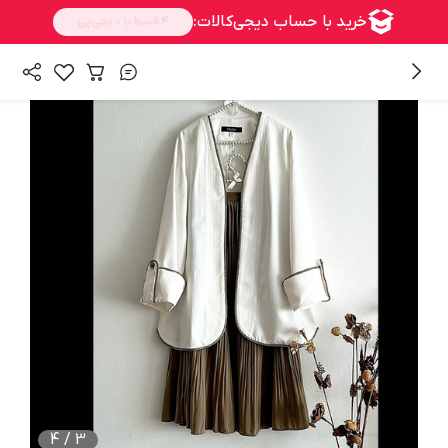
/
همه محصولات
کت و مانتو
4
/
3