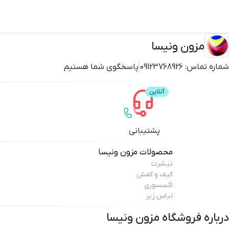
مزون ونیسا
شماره تماس:
09123768926
پاسخگوی شما هستیم
پشتیبانی
محصولات
مزون ونیسا
تیشرت
کیف و کفش
اکسسوری
لباس زیر
درباره فروشگاه
مزون ونیسا