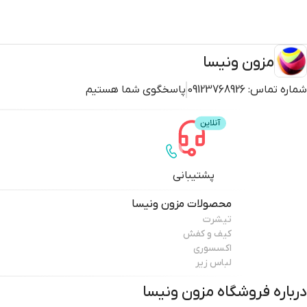
مزون ونیسا
شماره تماس:
09123768926
پاسخگوی شما هستیم
پشتیبانی
محصولات
مزون ونیسا
تیشرت
کیف و کفش
اکسسوری
لباس زیر
درباره فروشگاه
مزون ونیسا